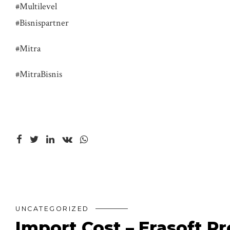
#Multilevel
#Bisnispartner
#Mitra
#MitraBisnis
UNCATEGORIZED
Import Cost – Erasoft 