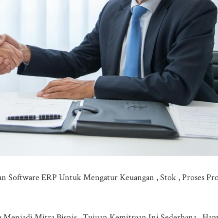
an Software ERP Untuk Mengatur Keuangan , Stok , Proses Pro
 Menjadi Mitra Bisnis . Tujuan Kemitraan Ini Sederhana , Han