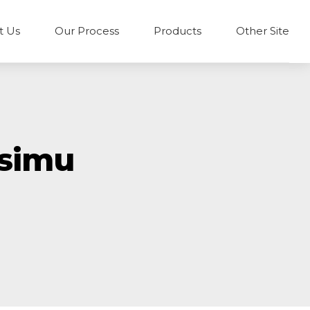
t Us
Our Process
Products
Other Site
asimu