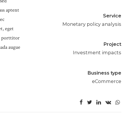
 sed
ass aptent
Service
nec
Monetary policy analysis
t, eget
 porttitor
Project
suada augue
Investment impacts
Business type
eCommerce