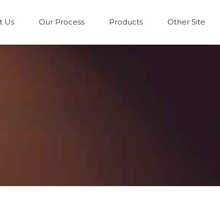
t Us
Our Process
Products
Other Site