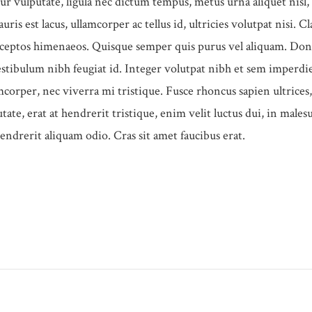
r vulputate, ligula nec dictum tempus, metus urna aliquet nisl,
ris est lacus, ullamcorper ac tellus id, ultricies volutpat nisi. Cl
 inceptos himenaeos. Quisque semper quis purus vel aliquam. Do
vestibulum nibh feugiat id. Integer volutpat nibh et sem imperdie
corper, nec viverra mi tristique. Fusce rhoncus sapien ultrices,
tate, erat at hendrerit tristique, enim velit luctus dui, in male
hendrerit aliquam odio. Cras sit amet faucibus erat.