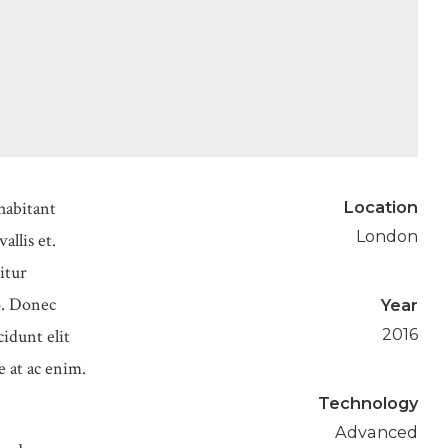
habitant
Location
London
llis et.
itur
eo. Donec
Year
2016
cidunt elit
e at ac enim.
Technology
Advanced