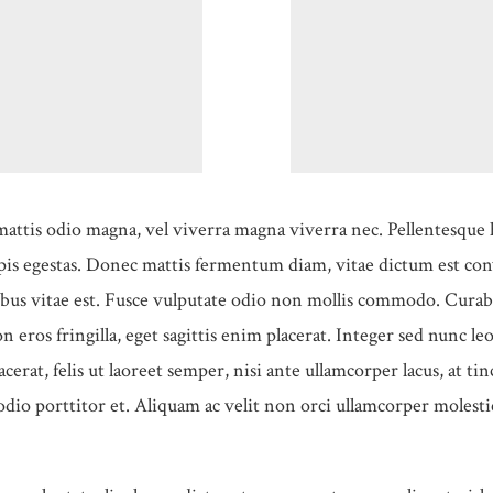
 mattis odio magna, vel viverra magna viverra nec. Pellentesque 
pis egestas. Donec mattis fermentum diam, vitae dictum est conva
bus vitae est. Fusce vulputate odio non mollis commodo. Curab
 eros fringilla, eget sagittis enim placerat. Integer sed nunc l
lacerat, felis ut laoreet semper, nisi ante ullamcorper lacus, at tin
odio porttitor et. Aliquam ac velit non orci ullamcorper molesti