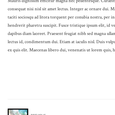
Mauris dignissim efficitur magna nec pellentesque. Curabitu
consequat nisi nisl sit amet lectus. Integer ac ornare dui. Mau
taciti sociosqu ad litora torquent per conubia nostra, per
hendrerit pharetra suscipit. Fusce tristique ipsum elit, id 
dapibus diam laoreet. Praesent feugiat nibh sed magna ullam
lectus id, condimentum dui. Etiam at iaculis nisl. Duis vulpu
ex quis elit. Maecenas libero dui, venenatis ut lorem quis, 